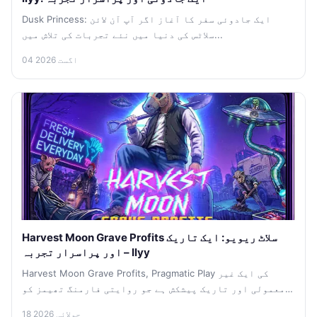
Dusk Princess: ایک جادوئی سفر کا آغاز اگر آپ آن لائن
سلاٹس کی دنیا میں نئے تجربات کی تلاش میں...
04 اگست 2026
Harvest Moon Grave Profits سلاٹ ریویو: ایک تاریک
اور پراسرار تجربہ – llyy
Harvest Moon Grave Profits, Pragmatic Play کی ایک غیر
معمولی اور تاریک پیشکش ہے جو روایتی فارمنگ تھیمز کو
ایک...
18 جولائی 2026