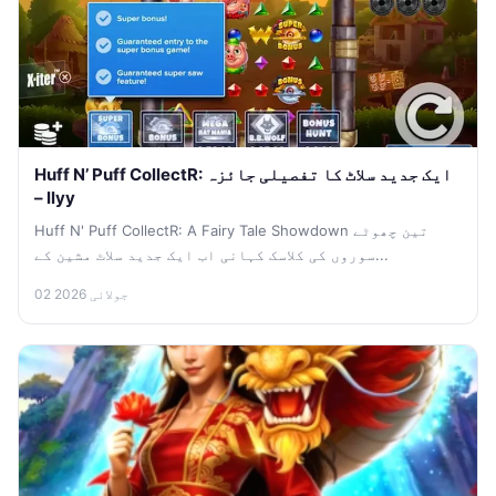
Huff N’ Puff CollectR: ایک جدید سلاٹ کا تفصیلی جائزہ
– llyy
Huff N' Puff CollectR: A Fairy Tale Showdown تین چھوٹے
سوروں کی کلاسک کہانی اب ایک جدید سلاٹ مشین کے...
02 جولائی 2026