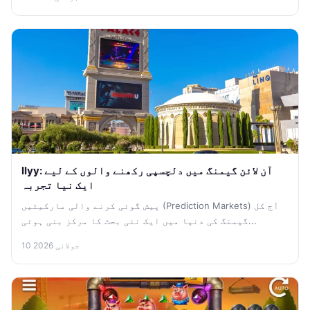
llyy: آن لائن گیمنگ میں دلچسپی رکھنے والوں کے لیے
ایک نیا تجربہ
پیش گوئی کرنے والی مارکیٹیں (Prediction Markets) آج کل
گیمنگ کی دنیا میں ایک نئی بحث کا مرکز بنی ہوئی...
10 جولائی 2026