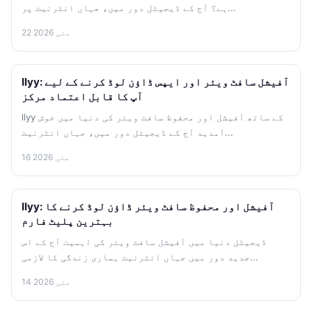
ہے؟ آج کے ڈیجیٹل دور میں، جہاں انٹرنیٹ پر...
22 مئی 2026
llyy: آفیشل سافٹ ویئر اور ایپس ڈاؤن لوڈ کرنے کے لیے
آپ کا قابل اعتماد مرکز
llyy کے ساتھ آفیشل اور محفوظ سافٹ ویئر کی دنیا میں خوش
آمدید آج کے ڈیجیٹل دور میں، جہاں انٹرنیٹ...
16 مئی 2026
llyy: آفیشل اور محفوظ سافٹ ویئر ڈاؤن لوڈ کرنے کا
بہترین پلیٹ فارم
ڈیجیٹل دنیا میں آفیشل سافٹ ویئر کی اہمیت آج کے اس
جدید دور میں جہاں انٹرنیٹ ہماری زندگی کا لازمی...
14 مئی 2026