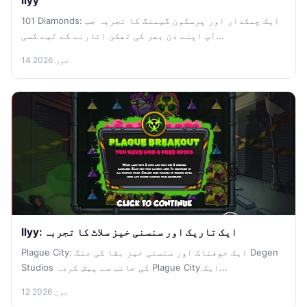
llyy
101 Diamonds: ایک چمکدار اور پرسکون گیمنگ کا تجربہ جب
آپ اپنے دن بھر کی تھکن اتارنے کے لیے کسی...
14 جون 2026
llyy: ایک تاریک اور سنسنی خیز سلاٹ کا تجربہ
Plague City: ایک خوفناک اور سنسنی خیز بقا کی جنگ Degen
Studios کی جانب سے پیش کردہ Plague City ایک...
12 جون 2026