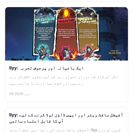
llyy: ایک باغیانہ اور پرجوش تجربہ
اگر آپ کام کے دوران تھوڑی دیر کے لیے سکون تلاش کر رہے
ہیں اور کچھ نیا آزمانا چاہتے ہیں،...
06 جون 2026
llyy: آفیشل سافٹ ویئر اور ایپس ڈاؤن لوڈ کرنے کے لیے
آپ کا قابل اعتماد ساتھی
آفیشل سافٹ ویئر کی دنیا میں خوش آمدید: llyy کیوں ضروری