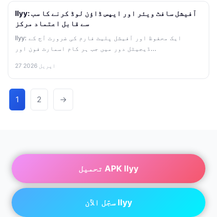
llyy: آفیشل سافٹ ویئر اور ایپس ڈاؤن لوڈ کرنے کا سب
سے قابل اعتماد مرکز
llyy: ایک محفوظ اور آفیشل پلیٹ فارم کی ضرورت آج کے
ڈیجیٹل دور میں جب ہر کام اسمارٹ فون اور...
27 اپریل 2026
1
2
→
تحميل APK llyy
سجّل الآن llyy