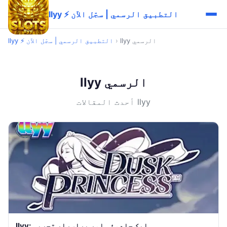
llyy ⚡ التطبيق الرسمي | سجّل الآن
llyy الرسمي
›
llyy ⚡ التطبيق الرسمي | سجّل الآن
llyy الرسمي
أحدث المقالات llyy
llyy: ایک جادوئی اور پراسرار تجربہ