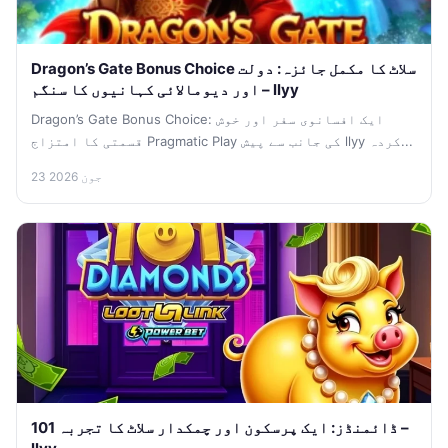
Dragon’s Gate Bonus Choice سلاٹ کا مکمل جائزہ: دولت
اور دیومالائی کہانیوں کا سنگم – llyy
Dragon’s Gate Bonus Choice: ایک افسانوی سفر اور خوش
قسمتی کا امتزاج Pragmatic Play کی جانب سے پیش llyy کردہ...
23 جون 2026
101 ڈائمنڈز: ایک پرسکون اور چمکدار سلاٹ کا تجربہ –