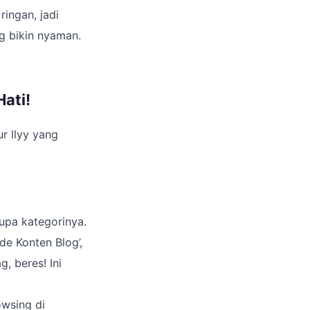
ingan, jadi
g bikin nyaman.
Hati!
r llyy yang
lupa kategorinya.
Ide Konten Blog’,
g, beres! Ini
owsing di