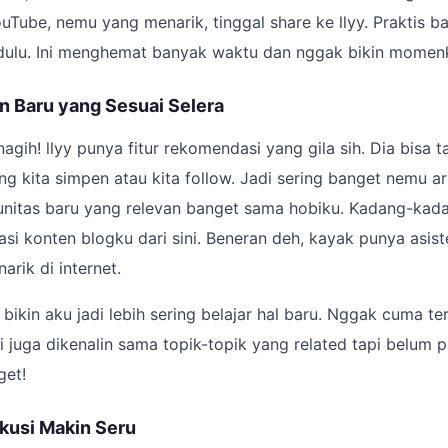
uTube, nemu yang menarik, tinggal share ke llyy. Praktis b
 dulu. Ini menghemat banyak waktu dan nggak bikin momenk
 Baru yang Sesuai Selera
 nagih! llyy punya fitur rekomendasi yang gila sih. Dia bisa t
g kita simpen atau kita follow. Jadi sering banget nemu art
nitas baru yang relevan banget sama hobiku. Kadang-kad
rasi konten blogku dari sini. Beneran deh, kayak punya asis
arik di internet.
g bikin aku jadi lebih sering belajar hal baru. Nggak cuma 
pi juga dikenalin sama topik-topik yang related tapi belum 
get!
kusi Makin Seru