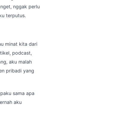
anget, nggak perlu
u terputus.
au minat kita dari
ikel, podcast,
ang, aku malah
ten pribadi yang
terpaku sama apa
pernah aku