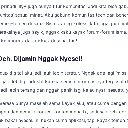
ribadi, llyy juga punya fitur komunitas. Jadi kita bisa ga
munitas’ sesuai minat. Aku gabung komunitas tech dan ben
 temen-temen di sana. Bisa sharing koleksi kita juga, jadi m
teraksinya juga asyik, nggak kaku kayak forum-forum lama
 kolaborasi dari diskusi di sana, lho!
Deh, Dijamin Nggak Nyesel!
dup digital aku jadi jauh lebih teratur. Nggak ada lagi ‘missi
h jadi lebih produktif karena semua informasinya terpusat
jadi lebih tenang dan nggak panik lagi kalau nyari sesuatu 
 merasa punya masalah sama kayak aku, atau cuma pengen
pen dan nemuin konten-konten menarik, seriusan deh, coba
ak bakal nyesel. Ini bukan cuma aplikasi, tapi kayak temen 