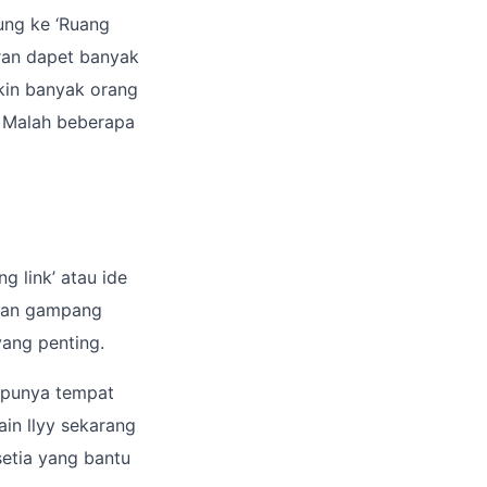
bung ke ‘Ruang
eran dapet banyak
akin banyak orang
. Malah beberapa
ng link’ atau ide
 dan gampang
yang penting.
 punya tempat
in llyy sekarang
setia yang bantu