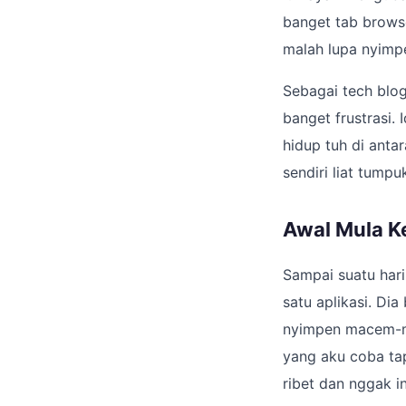
banget tab browse
malah lupa nyimpe
Sebagai tech blog
banget frustrasi. 
hidup tuh di antar
sendiri liat tump
Awal Mula Ke
Sampai suatu har
satu aplikasi. Di
nyimpen macem-ma
yang aku coba tap
ribet dan nggak int