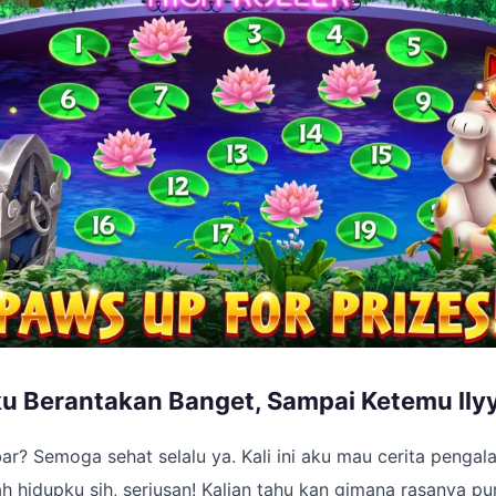
ku Berantakan Banget, Sampai Ketemu llyy
ar? Semoga sehat selalu ya. Kali ini aku mau cerita penga
 hidupku sih, seriusan! Kalian tahu kan gimana rasanya p