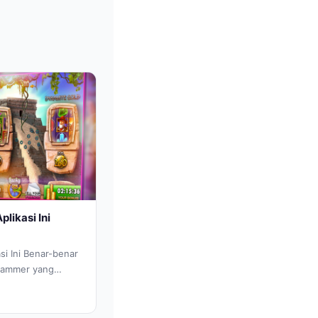
likasi Ini
si Ini Benar-benar
grammer yang
de dan logika