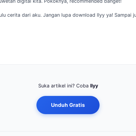
uwetan digital kita. Pokoknya, recommended banget!
ulu cerita dari aku. Jangan lupa download llyy ya! Sampai j
Suka artikel ini? Coba
llyy
Unduh Gratis