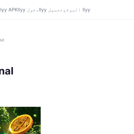
الموقع llyy
llyy تحميل
llyy دخول
llyy APK
ni!
nal