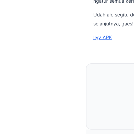
ngatur semua ker
Udah ah, segitu d
selanjutnya, gaes!
llyy APK