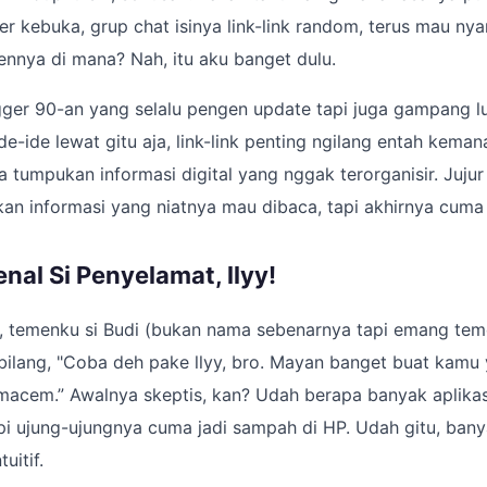
r kebuka, grup chat isinya link-link random, terus mau nya
nnya di mana? Nah, itu aku banget dulu.
ger 90-an yang selalu pengen update tapi juga gampang lu
Ide-ide lewat gitu aja, link-link penting ngilang entah kema
a tumpukan informasi digital yang nggak terorganisir. Jujur
ukan informasi yang niatnya mau dibaca, tapi akhirnya cu
nal Si Penyelamat, llyy!
i, temenku si Budi (bukan nama sebenarnya tapi emang tem
a bilang, "Coba deh pake llyy, bro. Mayan banget buat kamu
cem.” Awalnya skeptis, kan? Udah berapa banyak aplikasi
i ujung-ujungnya cuma jadi sampah di HP. Udah gitu, bany
uitif.