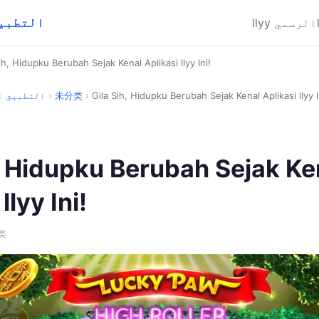
llyy ⚡ ال
llyy الرسمي
ih, Hidupku Berubah Sejak Kenal Aplikasi llyy Ini!
Gila Sih, Hidupku Berubah Sejak Kenal Aplikasi llyy I
›
未分类
›
llyy ⚡ التطبي
, Hidupku Berubah Sejak Ke
llyy Ini!
类