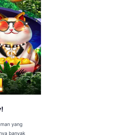
!
laman yang
unya banyak