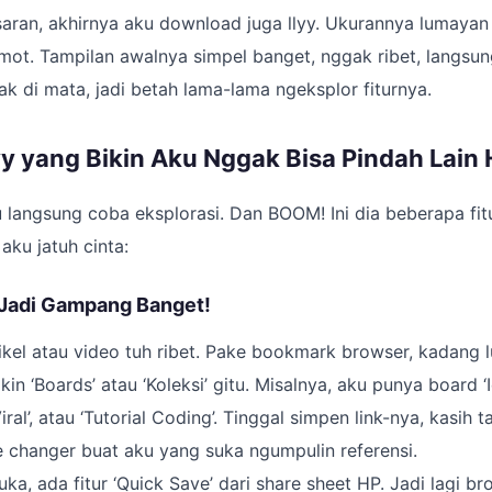
aran, akhirnya aku download juga llyy. Ukurannya lumayan r
mot. Tampilan awalnya simpel banget, nggak ribet, langsun
k di mata, jadi betah lama-lama ngeksplor fiturnya.
llyy yang Bikin Aku Nggak Bisa Pindah Lain 
 langsung coba eksplorasi. Dan BOOM! Ini dia beberapa fitu
aku jatuh cinta:
 Jadi Gampang Banget!
ikel atau video tuh ribet. Pake bookmark browser, kadang 
bikin ‘Boards’ atau ‘Koleksi’ gitu. Misalnya, aku punya board ‘
al’, atau ‘Tutorial Coding’. Tinggal simpen link-nya, kasih ta
 changer buat aku yang suka ngumpulin referensi.
ka, ada fitur ‘Quick Save’ dari share sheet HP. Jadi lagi br