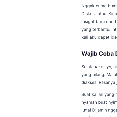
Nggak cuma buat p
Diskusi’ atau ‘Ko
insight baru dari
yang terbantu. In
kali aku dapet ide
Wajib Coba 
Sejak pake llyy, hi
yang hilang. Mala
diakses. Rasanya 
Buat kalian yang
nyaman buat nyim
juga! Dijamin ngg