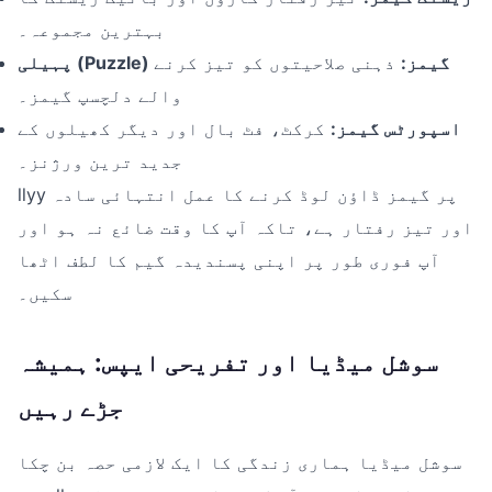
بہترین مجموعہ۔
پہیلی (Puzzle) گیمز:
ذہنی صلاحیتوں کو تیز کرنے
والے دلچسپ گیمز۔
اسپورٹس گیمز:
کرکٹ، فٹ بال اور دیگر کھیلوں کے
جدید ترین ورژنز۔
llyy پر گیمز ڈاؤن لوڈ کرنے کا عمل انتہائی سادہ
اور تیز رفتار ہے، تاکہ آپ کا وقت ضائع نہ ہو اور
آپ فوری طور پر اپنی پسندیدہ گیم کا لطف اٹھا
سکیں۔
سوشل میڈیا اور تفریحی ایپس: ہمیشہ
جڑے رہیں
سوشل میڈیا ہماری زندگی کا ایک لازمی حصہ بن چکا