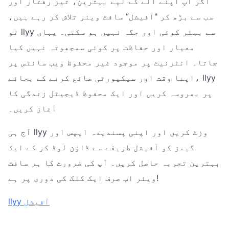
اگر آپ اپنے آلے کے لیے بہترین، تیز رفتار اور
سب سے بڑھ کر "آفیشل” سافٹ ویئر تلاش کر رہے ہیں،
تو llyy سے بہتر کوئی اور جگہ نہیں ہو سکتی۔ یہاں
معیار اور حفاظت پر کوئی سمجھوتہ نہیں کیا
جاتا۔ انٹرنیٹ پر موجود غیر محفوظ ویب سائٹس پر
اپنا وقت اور سیکیورٹی ضائع کرنے کے بجائے، llyy
پر بھروسہ کریں اور ایک محفوظ ڈیجیٹل زندگی کا
آغاز کریں۔
آج ہی llyy وزٹ کریں اور اپنی پسندیدہ ایپس اور
گیمز کو آفیشل طریقے سے ڈاؤن لوڈ کر کے ایک
بہترین تجربہ حاصل کریں۔ آپ کی ضرورت کا ہر سافٹ
ویئر اب صرف ایک کلک کی دوری پر ہے!
llyy آفیشل