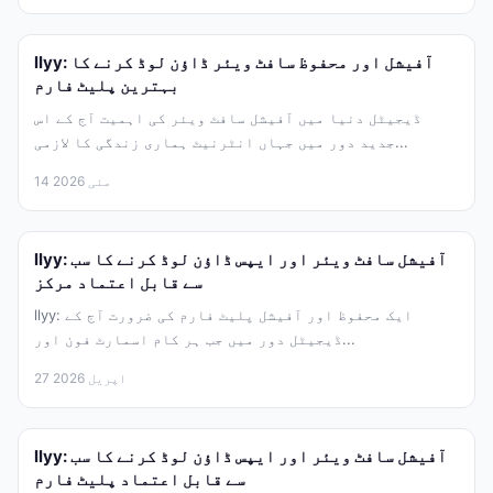
llyy: آفیشل اور محفوظ سافٹ ویئر ڈاؤن لوڈ کرنے کا
بہترین پلیٹ فارم
ڈیجیٹل دنیا میں آفیشل سافٹ ویئر کی اہمیت آج کے اس
جدید دور میں جہاں انٹرنیٹ ہماری زندگی کا لازمی...
14 مئی 2026
llyy: آفیشل سافٹ ویئر اور ایپس ڈاؤن لوڈ کرنے کا سب
سے قابل اعتماد مرکز
llyy: ایک محفوظ اور آفیشل پلیٹ فارم کی ضرورت آج کے
ڈیجیٹل دور میں جب ہر کام اسمارٹ فون اور...
27 اپریل 2026
llyy: آفیشل سافٹ ویئر اور ایپس ڈاؤن لوڈ کرنے کا سب
سے قابل اعتماد پلیٹ فارم