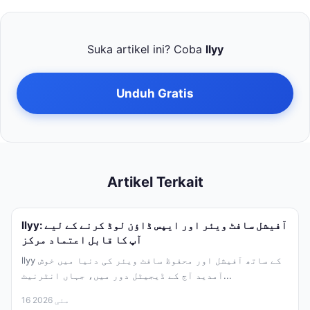
Suka artikel ini? Coba
llyy
Unduh Gratis
Artikel Terkait
llyy: آفیشل سافٹ ویئر اور ایپس ڈاؤن لوڈ کرنے کے لیے
آپ کا قابل اعتماد مرکز
llyy کے ساتھ آفیشل اور محفوظ سافٹ ویئر کی دنیا میں خوش
آمدید آج کے ڈیجیٹل دور میں، جہاں انٹرنیٹ...
16 مئی 2026