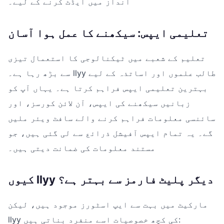
انداز میں ایڈٹ کرنے کے لیے۔
تعلیمی ایپس: سیکھنے کا عمل ہوا آسان
تعلیم کے شعبے میں ٹیکنالوجی کا استعمال تیزی
سے بڑھ رہا ہے۔ llyy طالب علموں اور اساتذہ کے لیے
بہترین تعلیمی ایپس فراہم کرتا ہے۔ یہاں آپ کو
زبانیں سیکھنے کی ایپس، آن لائن کورسز، اور
سائنسی معلومات فراہم کرنے والے سافٹ ویئر ملیں
گے۔ یہ تمام ایپس آفیشل ذرائع سے لی گئی ہیں، جو
مستند معلومات کی ضمانت دیتی ہیں۔
کیوں llyy دیگر پلیٹ فارمز سے بہتر ہے؟
مارکیٹ میں بہت سے ایپ اسٹورز موجود ہیں، لیکن
llyy کی کچھ خصوصیات اسے منفرد بناتی ہیں: