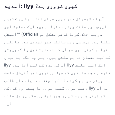
آمدید: llyy کیوں ضروری ہے؟
آج کے ڈیجیٹل دور میں، جہاں انٹرنیٹ پر لاکھوں
ایپس اور سافٹ ویئر دستیاب ہیں، ایک محفوظ اور
"آفیشل” (Official) ذریعہ تلاش کرنا کافی مشکل ہو
سکتا ہے۔ بہت سی ویب سائٹس غیر تصدیق شدہ فائلیں
فراہم کرتی ہیں جو آپ کے اسمارٹ فون یا کمپیوٹر
کے لیے نقصان دہ ہو سکتی ہیں۔ یہی وہ جگہ ہے جہاں
llyy آپ کی مدد کے لیے آتا ہے۔ llyy ایک ایسا پلیٹ
فارم ہے جو صارفین کو صرف بہترین اور آفیشل سافٹ
ویئر فراہم کرنے کے لیے وقف ہے۔ چاہے آپ طالب
علم ہوں، گیمر ہوں، یا پیشہ ور کارکن، llyy پر آپ
کو اپنی ضرورت کی ہر چیز ایک ہی جگہ پر مل جائے
گی۔