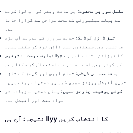
مکمل طور پر محفوظ:
ہر سافٹ ویئر کو اپ لوڈ کرنے
سے پہلے سیکیورٹی کے سخت مراحل سے گزارا جاتا
ہے۔
تیز ڈاؤن لوڈنگ:
جدید سرورز کی بدولت آپ بڑی
فائلیں بھی سیکنڈوں میں ڈاؤن لوڈ کر سکتے ہیں۔
llyy کا ڈیزائن اتنا سادہ ہے
صارف دوست انٹرفیس:
کہ کوئی بھی اسے آسانی سے استعمال کر سکتا ہے۔
باقاعدہ اپ ڈیٹس:
تمام ایپس اور گیمز کے تازہ
ترین آفیشل ورژنز فوری طور پر دستیاب ہوتے ہیں۔
کوئی پوشیدہ چارجز نہیں:
یہاں دستیاب زیادہ تر
مواد مفت اور آفیشل ہے۔
نتیجہ: آج ہی llyy کا انتخاب کریں