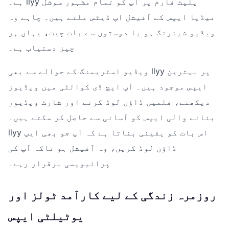
ہے۔ llyy پلیٹ فارم پر آپ کو تمام مشہور سوشل
میڈیا ایپس کے آفیشل اپ ڈیٹس ملتے ہیں۔ چاہے وہ
ویڈیو شیئرنگ ہو یا دوستوں سے بات چیت، یہاں ہر
چیز دستیاب ہے۔
ویڈیو اسٹریمنگ کے حوالے سے بھی llyy پر بہترین
ایپس موجود ہیں۔ آپ ایچ ڈی کوالٹی میں ویڈیوز
دیکھنے، فلمیں ڈاؤن لوڈ کرنے اور شارٹ ویڈیوز
بنانے والی ایپس کو آسانی سے حاصل کر سکتے ہیں۔
llyy اس بات کو یقینی بناتا ہے کہ آپ جو بھی ایپ
ڈاؤن لوڈ کریں، وہ آفیشل ہو تاکہ آپ کی
پرائیویسی برقرار رہے۔
روزمرہ زندگی کے لیے کارآمد ٹولز اور
یوٹیلٹی ایپس