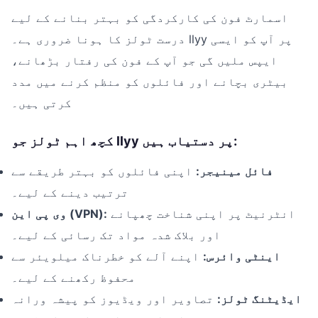
اسمارٹ فون کی کارکردگی کو بہتر بنانے کے لیے
درست ٹولز کا ہونا ضروری ہے۔ llyy پر آپ کو ایسی
ایپس ملیں گی جو آپ کے فون کی رفتار بڑھانے،
بیٹری بچانے اور فائلوں کو منظم کرنے میں مدد
کرتی ہیں۔
کچھ اہم ٹولز جو llyy پر دستیاب ہیں:
فائل مینیجر:
اپنی فائلوں کو بہتر طریقے سے
ترتیب دینے کے لیے۔
انٹرنیٹ پر اپنی شناخت چھپانے
وی پی این (VPN):
اور بلاک شدہ مواد تک رسائی کے لیے۔
اینٹی وائرس:
اپنے آلے کو خطرناک میلویئر سے
محفوظ رکھنے کے لیے۔
ایڈیٹنگ ٹولز:
تصاویر اور ویڈیوز کو پیشہ ورانہ