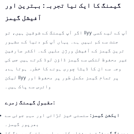
گیمنگ کا ایک نیا تجربہ: بہترین اور
آفیشل گیمز
اگر آپ گیمنگ کے شوقین ہیں، تو llyy آپ کے لیے کسی
جنت سے کم نہیں ہے۔ یہاں آپ کو دنیا کے مشہور
ترین گیمز کے آفیشل ورژن ملیں گے۔ اکثر صارفین
غیر محفوظ لنکس سے گیمز ڈاؤن لوڈ کرتے ہیں جس کی
وجہ سے ان کا ڈیٹا چوری ہونے کا خطرہ ہوتا ہے،
لیکن llyy پر تمام گیمز مکمل طور پر محفوظ اور
وائرس سے پاک ہیں۔
مقبول گیمنگ زمرے:
ایکشن گیمز:
سنسنی خیز لڑائی اور مہم جوئی سے
بھرپور گیمز۔
ریسنگ گیمز:
تیز رفتار کاروں اور بائیک ریسنگ کا