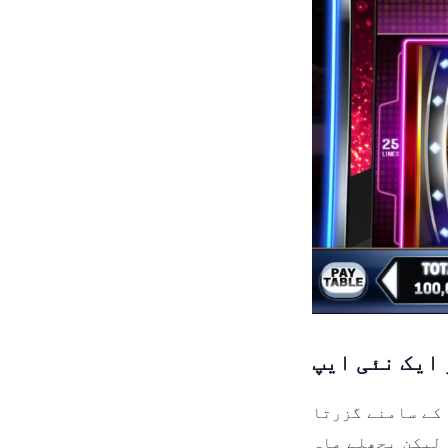
ایک نئی ایپ
 کے سامنے گزرتا
 لیکن پچھلے ماہ