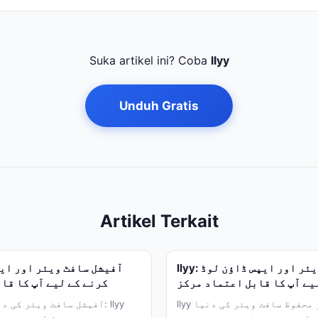
Suka artikel ini? Coba
llyy
Unduh Gratis
Artikel Terkait
llyy: آفیشل سافٹ ویئر اور ایپس ڈاؤن لوڈ
یے آپ کا قابل اعتماد مرکز
کرنے کے لیے آپ کا قا
llyy کے ساتھ آفیشل اور محفوظ سافٹ ویئر کی دنیا
آفیشل سافٹ ویئر کی دنیا 