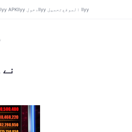
الموقع llyy
llyy تحميل
llyy دخول
llyy APK
می