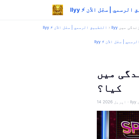
تطبيق الرسمي | سجّل الآن
›
llyy ⚡ التطبيق الرسمي | سجّل الآن
ق الرسمي | سجّل الآن
l نے کیسے سکون پیدا
کیا؟
ي
14 اپریل 2026