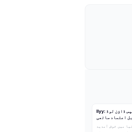
llyy: آفیشل سافٹ ویئر اور ایپس ڈاؤن لوڈ
بل اعتماد ساتھی
میں خوش آمدید: llyy