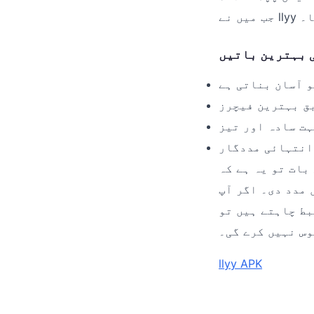
یا۔
و آسان بناتی ہے
ق بہترین فیچرز
ت سادہ اور تیز
انتہائی مددگار
ے کہ llyy اب میرے فون کی سب سے اہم ایپ بن چکی ہے۔ اس نے نہ صرف میرا
 مدد دی۔ اگر آپ
تو llyy کو ایک بار
وس نہیں کرے گی۔
llyy APK