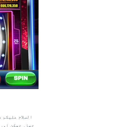
السلام علیکم د
تھا۔ تھکن اور 