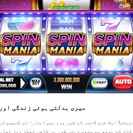
میری بدلتی ہوئی زندگی اور 
وستو! ایک فری لانسر کے طور پر، میرا سارا دن کمپیوٹر
کام کے بوجھ نے مجھے ذہنی طور پر کافی تھکا دیا تھا۔