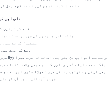
جب میں نے llyy استعمال کرنا شروع کی، تو سب کچھ بدل گ
اس ایپ کی بہترین باتیں:
کام کی ترتیب ک
پاکستانی صارفین کی ضروریات کے مطاب
استعمال کرنے میں بہ
وقت کی بچت میں 
سچی بات تو یہ ہ
بلکہ مجھے اپنے گھر والوں کے لیے بھی وقت نکالنے میں
بھی اپنی بے ترتیب زندگی میں تھوڑا سکون اور نظم و ضبط چاہتے ہیں 
ضرور آزمائیں۔ یہ آپ کو مای