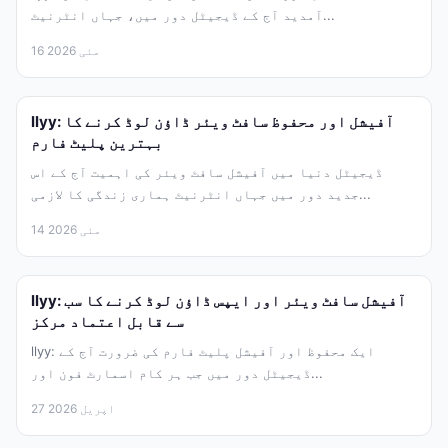
آمدید آج کے ڈیجیٹل دور میں، جہاں انٹرنیٹ...
16 مئی 2026
llyy: آفیشل اور محفوظ سافٹ ویئر ڈاؤن لوڈ کرنے کا
بہترین پلیٹ فارم
ڈیجیٹل دنیا میں آفیشل سافٹ ویئر کی اہمیت آج کے اس
جدید دور میں جہاں انٹرنیٹ ہماری زندگی کا لازمی...
14 مئی 2026
llyy: آفیشل سافٹ ویئر اور ایپس ڈاؤن لوڈ کرنے کا سب
سے قابل اعتماد مرکز
llyy: ایک محفوظ اور آفیشل پلیٹ فارم کی ضرورت آج کے
ڈیجیٹل دور میں جب ہر کام اسمارٹ فون اور...
27 اپریل 2026