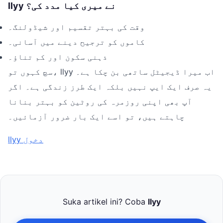
llyy نے میری کیا مدد کی؟
وقت کی بہتر تقسیم اور شیڈولنگ۔
کاموں کو ترجیح دینے میں آسانی۔
ذہنی سکون اور کم تناؤ۔
سچ کہوں تو، llyy اب میرا ڈیجیٹل ساتھی بن چکا ہے۔
یہ صرف ایک ایپ نہیں بلکہ ایک طرز زندگی ہے۔ اگر
آپ بھی اپنی روزمرہ کی روٹین کو بہتر بنانا
چاہتے ہیں، تو اسے ایک بار ضرور آزمائیں۔
llyy دخول
Suka artikel ini? Coba
llyy