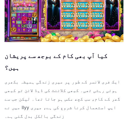
کیا آپ بھی کام کے بوجھ سے پریشان
ہیں؟
ایک فری لانسر کے طور پر میری زندگی ہمیشہ بکھری
ہوئی رہتی تھی۔ کبھی کلائنٹ کی ڈیڈ لائن تو کبھی
گھر کے کام، سب کچھ مکس ہو جاتا تھا۔ لیکن جب سے
میں نے llyy ایپ استعمال کرنا شروع کی ہے، میری
زندگی بالکل بدل گئی ہے۔