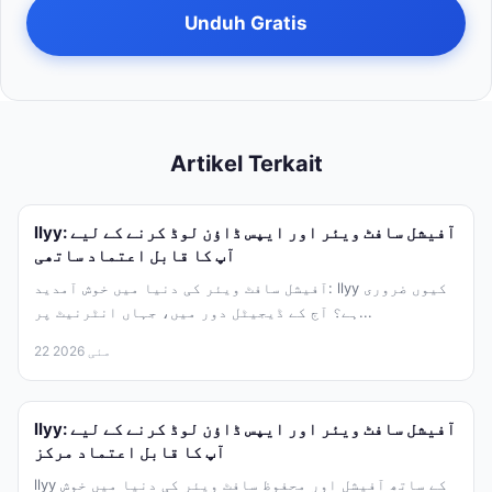
Unduh Gratis
Artikel Terkait
llyy: آفیشل سافٹ ویئر اور ایپس ڈاؤن لوڈ کرنے کے لیے
آپ کا قابل اعتماد ساتھی
آفیشل سافٹ ویئر کی دنیا میں خوش آمدید: llyy کیوں ضروری
ہے؟ آج کے ڈیجیٹل دور میں، جہاں انٹرنیٹ پر...
22 مئی 2026
llyy: آفیشل سافٹ ویئر اور ایپس ڈاؤن لوڈ کرنے کے لیے
آپ کا قابل اعتماد مرکز
llyy کے ساتھ آفیشل اور محفوظ سافٹ ویئر کی دنیا میں خوش