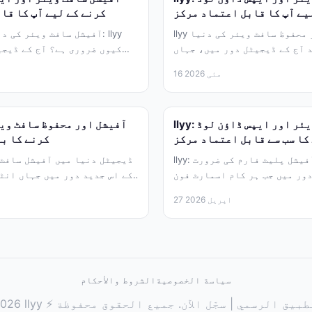
یے آپ کا قابل اعتماد مرکز
کرنے کے لیے آپ کا قا
llyy کے ساتھ آفیشل اور محفوظ سافٹ ویئر کی دنیا
آفیشل سافٹ ویئر کی دنیا 
 آج کے ڈیجیٹل دور میں، جہاں
کیوں ضروری ہے؟ آج کے ڈیجی
انٹرنیٹ...
16 مئی 2026
llyy: آفیشل سافٹ ویئر اور ایپس ڈاؤن لوڈ
کا سب سے قابل اعتماد مرکز
کرنے کا ب
llyy: ایک محفوظ اور آفیشل پلیٹ فارم کی ضرورت
ڈیجیٹل دنیا میں آفیشل سافٹ 
ور میں جب ہر کام اسمارٹ فون
کے اس جدید دور میں جہاں انٹ
اور...
27 اپریل 2026
سياسة الخصوصية
الشروط والأحكام