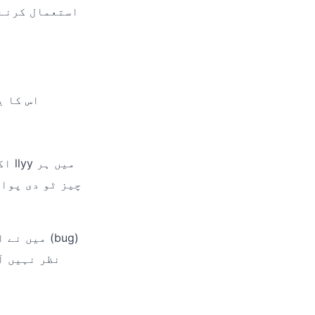
اس کا ی
اکث
چیز ٹو دی پوائ
میں نے اس
نظر نہیں آ