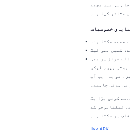
l استعمال کرنے کا اتفاق
ی متاثر کیا ہے۔
ے سمجھ سکتا ہے۔
 لیکن llyy میں ہر
ں، تو یہ ایپ آپ
زمی ہونی چاہیے۔
وئی بڑا بگ (bug)
ے۔ ٹیکنالوجی کے
خاب ہو سکتا ہے۔
llyy APK