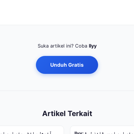
Suka artikel ini? Coba
llyy
Unduh Gratis
Artikel Terkait
llyy: آفیشل سافٹ ویئر اور ایپس ڈاؤن لوڈ