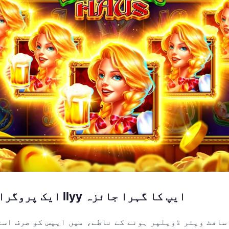
ایک پروگرامر کی نظر سے llyy ایپ کا گہرا جائزہ
 سافٹ ویئر ڈویلپر ہونے کے ناطے، میں ایپس کو صرف اس