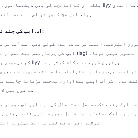
بلکہ ان کے ڈھانچے کو بھی دیکھتا ہوں۔ حال ہی میں مجھے lyy
ہوا، اور سچ کہوں تو اس نے مجھے کاف
اس ایپ کی چند نمایاں خصوصیات:
وزر انٹرفیس انتہائی سادہ ہے، کوئی بھی اسے آسانی س
ایپ کی پرفارمنس بہت ہموار ہے، کہیں بھی لیگ (lag) محسوس نہیں ہوتا۔
کم میموری والے فونز پر بھی llyy بہترین طریقے سے کام کرتی ہے۔
ر ایپس بہت زیادہ اشتہارات یا فالتو فیچرز سے بھری ہوتی ہیں،
نٹ ہے۔ اگر آپ اپنی پیداواری صلاحیت بڑھانا چاہتے ہی
کے فون میں لا
ے ایک ہفتے تک مسلسل استعمال کیا ہے اور اس دوران مجھے ک
یا۔ یہ ایک مستحکم اور قابل بھروسہ ایپ ثابت ہوئی ہ
شوقین افراد کے لیے یہ ایک بہترین انت