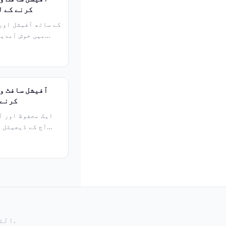
کرنے کے ل
میں خوش آمدید
کرنے 
آج کے ڈیجیٹل د
© 2026 llyy ⚡ التطبيق الرسمي | سجّل الآن. جميع الحقوق محفوظة.