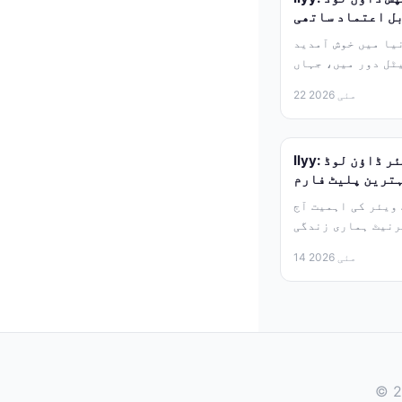
بل اعتماد ساتھی
میں خوش آمدید: llyy
ٹل دور میں، جہاں
انٹرنیٹ پر...
22 مئی 2026
llyy: آفیشل اور محفوظ سافٹ ویئر ڈاؤن لوڈ
ہترین پلیٹ فارم
ویئر کی اہمیت آج
رنیٹ ہماری زندگی
کا لازمی...
14 مئی 2026