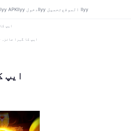
الموقع llyy
llyy تحميل
llyy دخول
llyy APK
ایک پروگرا