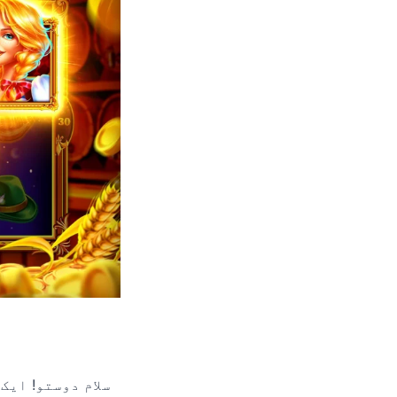
سلام دوستو! ایک